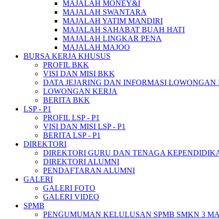
MAJALAH MONEY&I
MAJALAH SWANTARA
MAJALAH YATIM MANDIRI
MAJALAH SAHABAT BUAH HATI
MAJALAH LINGKAR PENA
MAJALAH MAJOO
BURSA KERJA KHUSUS
PROFIL BKK
VISI DAN MISI BKK
DATA JEJARING DAN INFORMASI LOWONGAN
LOWONGAN KERJA
BERITA BKK
LSP - P1
PROFIL LSP - P1
VISI DAN MISI LSP - P1
BERITA LSP - P1
DIREKTORI
DIREKTORI GURU DAN TENAGA KEPENDIDIK
DIREKTORI ALUMNI
PENDAFTARAN ALUMNI
GALERI
GALERI FOTO
GALERI VIDEO
SPMB
PENGUMUMAN KELULUSAN SPMB SMKN 3 M