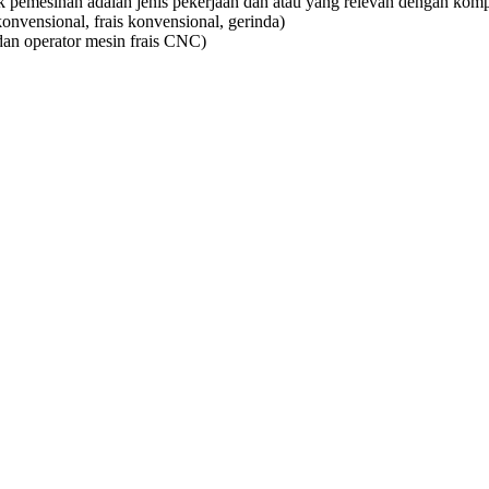
k pemesinan adalah jenis pekerjaan dan atau yang relevan dengan komp
konvensional, frais konvensional, gerinda)
an operator mesin frais CNC)