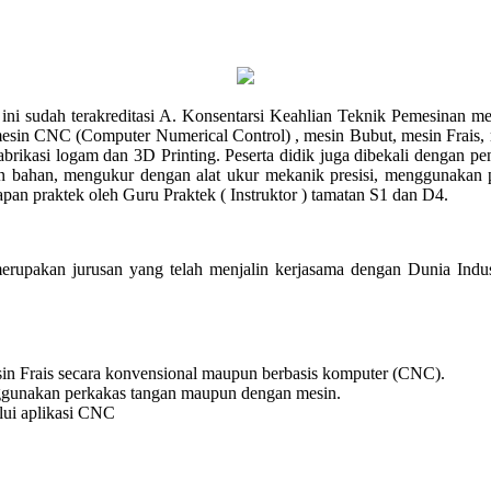
 ini sudah terakreditasi A. Konsentarsi Keahlian Teknik Pemesinan me
in CNC (Computer Numerical Control) , mesin Bubut, mesin Frais, m
Fabrikasi logam dan 3D Printing. Peserta didik juga dibekali deng
bahan, mengukur dengan alat ukur mekanik presisi, menggunakan per
an praktek oleh Guru Praktek ( Instruktor ) tamatan S1 dan D4.
upakan jurusan yang telah menjalin kerjasama dengan Dunia Indu
n Frais secara konvensional maupun berbasis komputer (CNC).
ggunakan perkakas tangan maupun dengan mesin.
ui aplikasi CNC