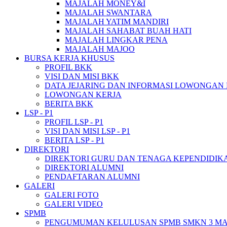
MAJALAH MONEY&I
MAJALAH SWANTARA
MAJALAH YATIM MANDIRI
MAJALAH SAHABAT BUAH HATI
MAJALAH LINGKAR PENA
MAJALAH MAJOO
BURSA KERJA KHUSUS
PROFIL BKK
VISI DAN MISI BKK
DATA JEJARING DAN INFORMASI LOWONGAN
LOWONGAN KERJA
BERITA BKK
LSP - P1
PROFIL LSP - P1
VISI DAN MISI LSP - P1
BERITA LSP - P1
DIREKTORI
DIREKTORI GURU DAN TENAGA KEPENDIDIK
DIREKTORI ALUMNI
PENDAFTARAN ALUMNI
GALERI
GALERI FOTO
GALERI VIDEO
SPMB
PENGUMUMAN KELULUSAN SPMB SMKN 3 M