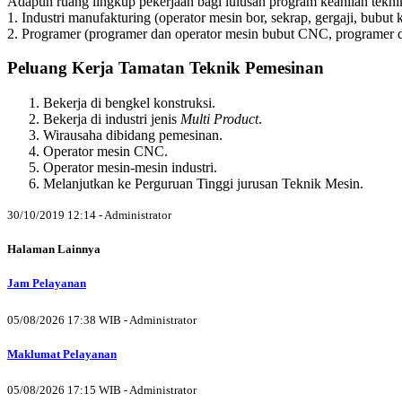
Adapun ruang lingkup pekerjaan bagi lulusan program keahlian tekni
1. Industri manufakturing (operator mesin bor, sekrap, gergaji, bubut 
2. Programer (programer dan operator mesin bubut CNC, programer d
Peluang Kerja Tamatan Teknik Pemesinan
Bekerja di bengkel konstruksi.
Bekerja di industri jenis
Multi Product
.
Wirausaha dibidang pemesinan.
Operator mesin CNC.
Operator mesin-mesin industri.
Melanjutkan ke Perguruan Tinggi jurusan Teknik Mesin.
30/10/2019 12:14 - Administrator
Halaman Lainnya
Jam Pelayanan
05/08/2026 17:38 WIB - Administrator
Maklumat Pelayanan
05/08/2026 17:15 WIB - Administrator