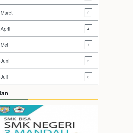
Maret
2
April
4
Mei
7
Juni
5
Juli
6
lan