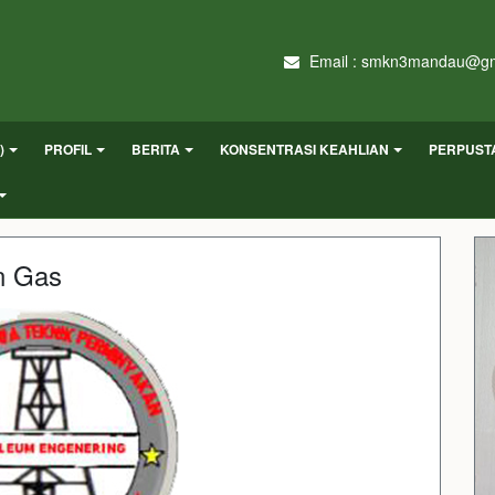
Email : smkn3mandau@gm
)
PROFIL
BERITA
KONSENTRASI KEAHLIAN
PERPUST
n Gas