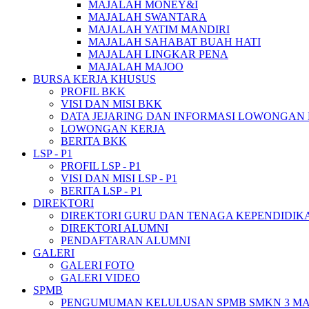
MAJALAH MONEY&I
MAJALAH SWANTARA
MAJALAH YATIM MANDIRI
MAJALAH SAHABAT BUAH HATI
MAJALAH LINGKAR PENA
MAJALAH MAJOO
BURSA KERJA KHUSUS
PROFIL BKK
VISI DAN MISI BKK
DATA JEJARING DAN INFORMASI LOWONGAN
LOWONGAN KERJA
BERITA BKK
LSP - P1
PROFIL LSP - P1
VISI DAN MISI LSP - P1
BERITA LSP - P1
DIREKTORI
DIREKTORI GURU DAN TENAGA KEPENDIDIK
DIREKTORI ALUMNI
PENDAFTARAN ALUMNI
GALERI
GALERI FOTO
GALERI VIDEO
SPMB
PENGUMUMAN KELULUSAN SPMB SMKN 3 M