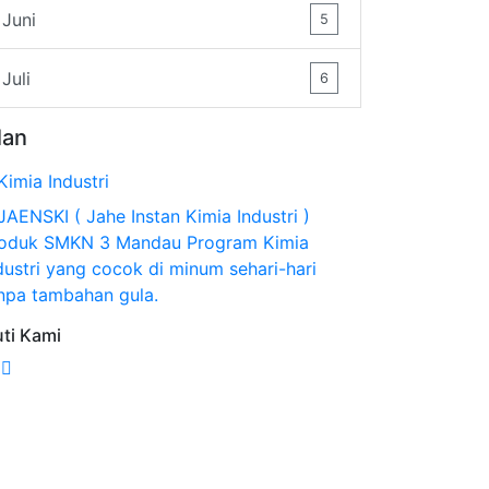
Juni
5
Juli
6
lan
uti Kami