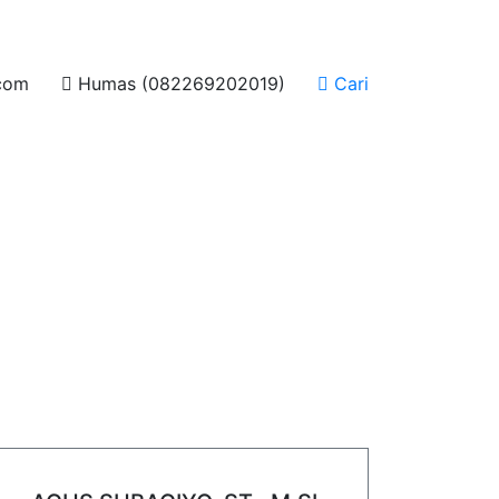
com
Humas (082269202019)
Cari