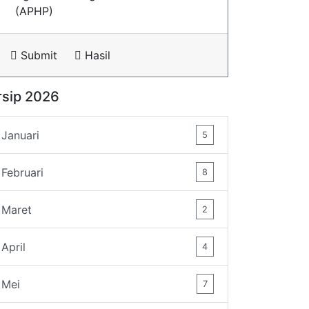
(APHP)
Submit
Hasil
rsip 2026
Januari
5
Februari
8
Maret
2
April
4
Mei
7