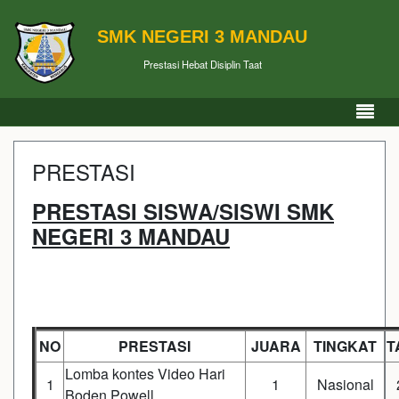
SMK NEGERI 3 MANDAU
Prestasi Hebat Disiplin Taat
PRESTASI
PRESTASI SISWA/SISWI SMK
NEGERI 3 MANDAU
NO
PRESTASI
JUARA
TINGKAT
T
Lomba kontes Video Hari
1
1
Nasional
Boden Powell