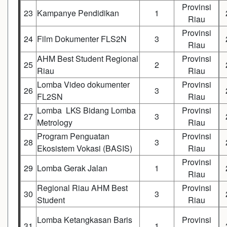
Provinsi
23
Kampanye Pendidikan
1
Riau
Provinsi
24
Film Dokumenter FLS2N
3
Riau
AHM Best Student Regional
Provinsi
25
2
Riau
Riau
Lomba Video dokumenter
Provinsi
26
3
FL2SN
Riau
Lomba LKS Bidang Lomba
Provinsi
27
3
Metrology
Riau
Program Penguatan
Provinsi
28
3
Ekosistem Vokasi (BASIS)
Riau
Provinsi
29
Lomba Gerak Jalan
1
Riau
Regional Riau AHM Best
Provinsi
30
3
Student
Riau
Lomba Ketangkasan Baris
Provinsi
31
1