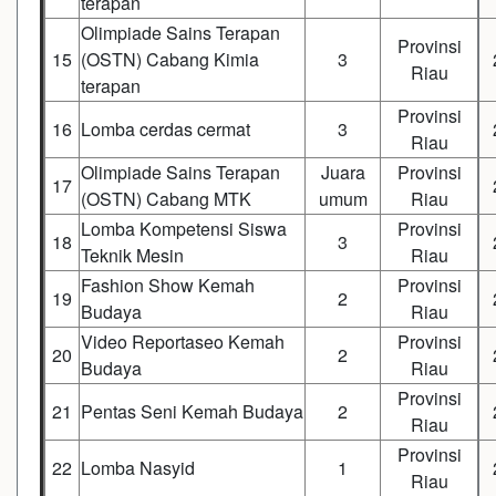
terapan
Olimpiade Sains Terapan
Provinsi
15
(OSTN) Cabang Kimia
3
Riau
terapan
Provinsi
16
Lomba cerdas cermat
3
Riau
Olimpiade Sains Terapan
Juara
Provinsi
17
(OSTN) Cabang MTK
umum
Riau
Lomba Kompetensi Siswa
Provinsi
18
3
Teknik Mesin
Riau
Fashion Show Kemah
Provinsi
19
2
Budaya
Riau
Video Reportaseo Kemah
Provinsi
20
2
Budaya
Riau
Provinsi
21
Pentas Seni Kemah Budaya
2
Riau
Provinsi
22
Lomba Nasyid
1
Riau