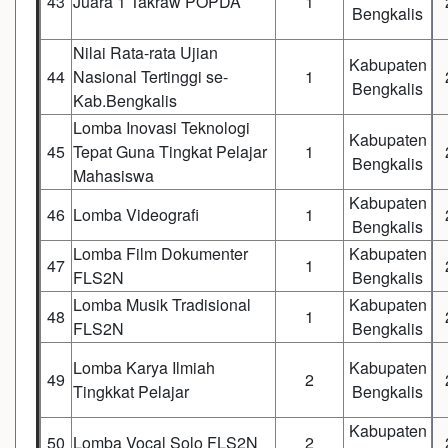
43
Juara 1 Takraw POPDA
1
Bengkalis
Nilai Rata-rata Ujian
Kabupaten
44
Nasional Tertinggi se-
1
Bengkalis
Kab.Bengkalis
Lomba Inovasi Teknologi
Kabupaten
45
Tepat Guna Tingkat Pelajar
1
Bengkalis
Mahasiswa
Kabupaten
46
Lomba Videografi
1
Bengkalis
Lomba Film Dokumenter
Kabupaten
47
1
FLS2N
Bengkalis
Lomba Musik Tradisional
Kabupaten
48
1
FLS2N
Bengkalis
Lomba Karya Ilmiah
Kabupaten
49
2
Tingkkat Pelajar
Bengkalis
Kabupaten
50
Lomba Vocal Solo FLS2N
2