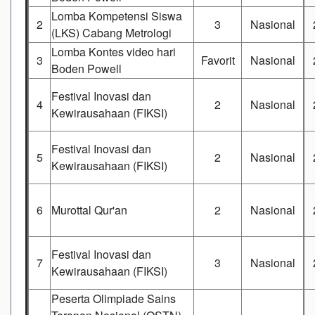
Lomba Kompetensi Siswa
2
3
Nasional
(LKS) Cabang Metrologi
Lomba Kontes video hari
3
Favorit
Nasional
Boden Powell
Festival Inovasi dan
4
2
Nasional
Kewirausahaan (FIKSI)
Festival Inovasi dan
5
2
Nasional
Kewirausahaan (FIKSI)
6
Murottal Qur'an
2
Nasional
Festival Inovasi dan
7
3
Nasional
Kewirausahaan (FIKSI)
Peserta Olimpiade Sains