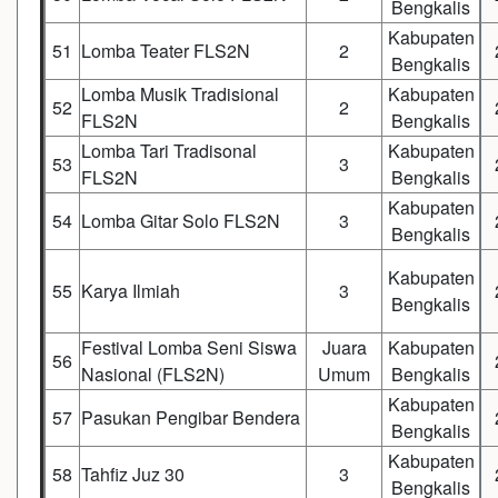
Bengkalis
Kabupaten
51
Lomba Teater FLS2N
2
Bengkalis
Lomba Musik Tradisional
Kabupaten
52
2
FLS2N
Bengkalis
Lomba Tari Tradisonal
Kabupaten
53
3
FLS2N
Bengkalis
Kabupaten
54
Lomba Gitar Solo FLS2N
3
Bengkalis
Kabupaten
55
Karya Ilmiah
3
Bengkalis
Festival Lomba Seni Siswa
Juara
Kabupaten
56
Nasional (FLS2N)
Umum
Bengkalis
Kabupaten
57
Pasukan Pengibar Bendera
Bengkalis
Kabupaten
58
Tahfiz Juz 30
3
Bengkalis