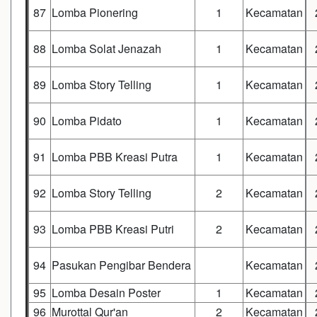
87
Lomba Pionering
1
Kecamatan
88
Lomba Solat Jenazah
1
Kecamatan
89
Lomba Story Telling
1
Kecamatan
90
Lomba Pidato
1
Kecamatan
91
Lomba PBB Kreasi Putra
1
Kecamatan
92
Lomba Story Telling
2
Kecamatan
93
Lomba PBB Kreasi Putri
2
Kecamatan
94
Pasukan Pengibar Bendera
Kecamatan
95
Lomba Desain Poster
1
Kecamatan
96
Murottal Qur'an
2
Kecamatan