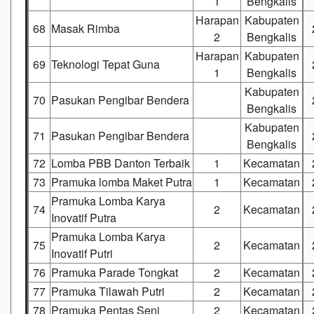
1
Bengkalis
Harapan
Kabupaten
68
Masak Rimba
2
Bengkalis
Harapan
Kabupaten
69
Teknologi Tepat Guna
1
Bengkalis
Kabupaten
70
Pasukan Pengibar Bendera
Bengkalis
Kabupaten
71
Pasukan Pengibar Bendera
Bengkalis
72
Lomba PBB Danton Terbaik
1
Kecamatan
73
Pramuka lomba Maket Putra
1
Kecamatan
Pramuka Lomba Karya
74
2
Kecamatan
Inovatif Putra
Pramuka Lomba Karya
75
2
Kecamatan
Inovatif Putri
76
Pramuka Parade Tongkat
2
Kecamatan
77
Pramuka Tilawah Putri
2
Kecamatan
78
Pramuka Pentas Seni
2
Kecamatan