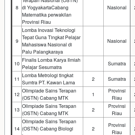
Terapan Nasional (OSTN)
8
di YogyakartaCabang
Nasional
Matematika perwakilan
Provinsi Riau
Lomba Inovasi Teknologi
Tepat Guna Tingkat Pelajar
9
Nasional
Mahasiswa Nasional di
Palu Palangkaraya
Finalis Lomba Karya Ilmiah
10
Sumatra
Pelajar Sesumatra
Lomba Metrologi tingkat
11
2
Sumatra
Sumtra PT. Kawan Lama
Olimpiade Sains Terapan
Provinsi
12
1
(OSTN) Cabang MTK
Riau
Olimpiade Sains Terapan
Provinsi
13
2
(OSTN) Cabang MTK
Riau
Olimpiade Sains Terapan
Provinsi
14
(OSTN) Cabang Biologi
2
Riau