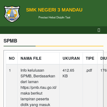
SMK NEGERI 3 MANDAU
Prestasi Hebat Disiplin Taat
SPMB
NO
NAMA FILE
UKURAN
TIPE
DI
1
Info kelulusan
412.65
.pdf
176
SPMB, Berdasarkan
KB
dari laman
https://pmb.riau.go.id/
maka berikut
lampiran peserta
didik yang masuk