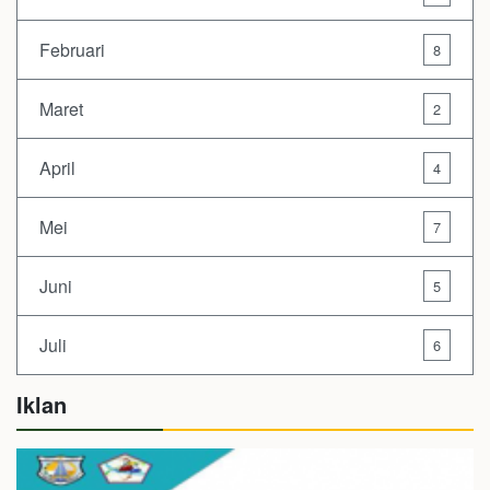
Februari
8
Maret
2
April
4
Mei
7
Juni
5
Juli
6
Iklan