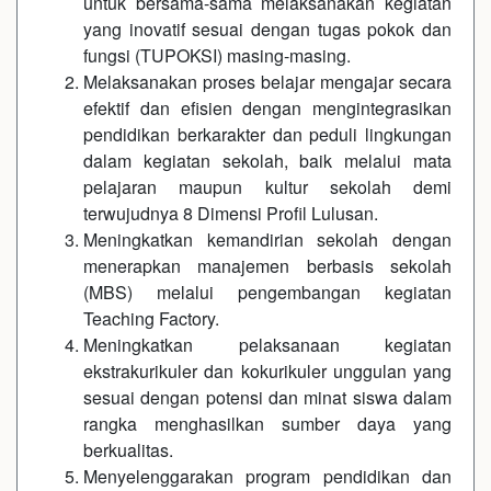
untuk bersama-sama melaksanakan kegiatan
yang inovatif sesuai dengan tugas pokok dan
fungsi (TUPOKSI) masing-masing.
Melaksanakan proses belajar mengajar secara
efektif dan efisien dengan mengintegrasikan
pendidikan berkarakter dan peduli lingkungan
dalam kegiatan sekolah, baik melalui mata
pelajaran maupun kultur sekolah demi
terwujudnya 8 Dimensi Profil Lulusan.
Meningkatkan kemandirian sekolah dengan
menerapkan manajemen berbasis sekolah
(MBS) melalui pengembangan kegiatan
Teaching Factory.
Meningkatkan pelaksanaan kegiatan
ekstrakurikuler dan kokurikuler unggulan yang
sesuai dengan potensi dan minat siswa dalam
rangka menghasilkan sumber daya yang
berkualitas.
Menyelenggarakan program pendidikan dan