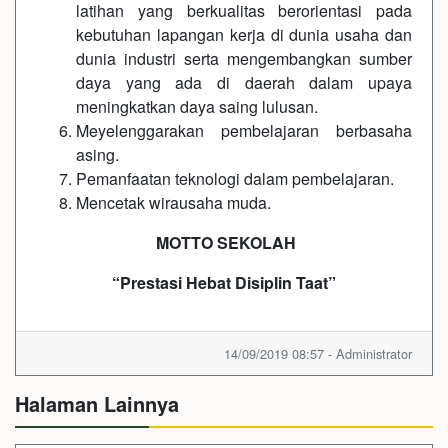
latihan yang berkualitas berorientasi pada
kebutuhan lapangan kerja di dunia usaha dan
dunia industri serta mengembangkan sumber
daya yang ada di daerah dalam upaya
meningkatkan daya saing lulusan.
Meyelenggarakan pembelajaran berbasaha
asing.
Pemanfaatan teknologi dalam pembelajaran.
Mencetak wirausaha muda.
MOTTO SEKOLAH
“Prestasi Hebat Disiplin Taat”
14/09/2019 08:57 - Administrator
Halaman Lainnya