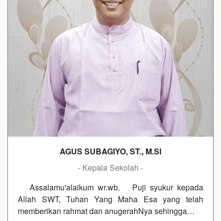
AGUS SUBAGIYO, ST., M.SI
- Kepala Sekolah -
Assalamu'alaikum wr.wb. Puji syukur kepada
Allah SWT, Tuhan Yang Maha Esa yang telah
memberikan rahmat dan anugerahNya sehingga…