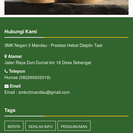
Hubungi Kami
SMK Negeri 3 Mandau ⋅ Prestasi Hebat Disiplin Taat
Alamat
Jalan Raya Duri-Dumai km 18 Desa Sebangar
Telepon
Humas (082269202019)
Email
Email : smkn3mandau@gmail.com
Tags
BERITA
SEKILAS INFO
PENGUMUMAN