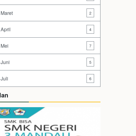
Maret
2
April
4
Mei
7
Juni
5
Juli
6
lan