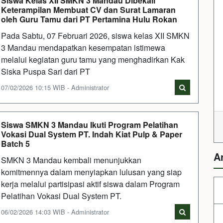
Siswa Kelas XII SMKN 3 Mandau Dibekali
Keterampilan Membuat CV dan Surat Lamaran
oleh Guru Tamu dari PT Pertamina Hulu Rokan
Pada Sabtu, 07 Februari 2026, siswa kelas XII SMKN
3 Mandau mendapatkan kesempatan istimewa
melalui kegiatan guru tamu yang menghadirkan Kak
Siska Puspa Sari dari PT
07/02/2026 10:15 WIB - Administrator
Siswa SMKN 3 Mandau Ikuti Program Pelatihan
Vokasi Dual System PT. Indah Kiat Pulp & Paper
Batch 5
A
SMKN 3 Mandau kembali menunjukkan
komitmennya dalam menyiapkan lulusan yang siap
kerja melalui partisipasi aktif siswa dalam Program
Pelatihan Vokasi Dual System PT.
06/02/2026 14:03 WIB - Administrator